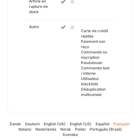
Article en
rupture de
stock
Autre
Carte de crédit
rejetée
Paiement non
reçu
Commande ou
inscription
frauduleuse
Commande test
/ interne
Utilisateur
blacklisté
Déduplication
multicanale
Dansk
Deutsch
English (UK)
English (US)
Español
Français
*
Italiano
Nederlands
Norsk
Polski
Português (Brasil)
Svenska