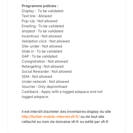
Programme policies :
Display : To be validated
Text link : Allowed
Pop-Up : Not allowed
Emailing : To be validated
shopbot : To be validated
Incentives : Not allowed
Validation click : Not allowed
Site-under : Not allowed
Slide in : To be validated
GAP : To be validated
Coregistration : Not allowed
Retargeting : Not allowed
Social Rewarder : Not allowed
SEM : Not allowed
Under network :
Not allowed
Voucher : Only deprioritised
Cashback : Apply with a logged adspace and not
logged adspace.
il est interdit d’acheter des inventaires display du site
http://forfait-mobile-internet.sfr.fr/
ou de tout site
rattaché au nom de domaine sfr.fr ou edité par sfr.fr