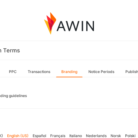
m Terms
PPC
Transactions
Branding
Notice Periods
Publis
ding guidelines
K)
English (US)
Español
Français
Italiano
Nederlands
Norsk
Polski