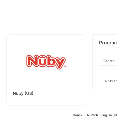
Progra
General
No bran
Nuby (US)
Dansk
Deutsch
English (U