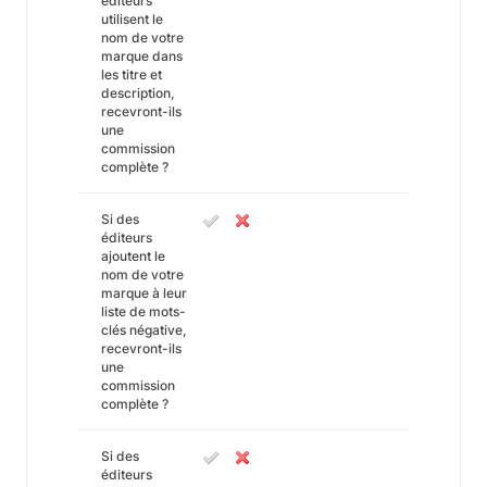
éditeurs
utilisent le
nom de votre
marque dans
les titre et
description,
recevront-ils
une
commission
complète ?
Si des
éditeurs
ajoutent le
nom de votre
marque à leur
liste de mots-
clés négative,
recevront-ils
une
commission
complète ?
Si des
éditeurs