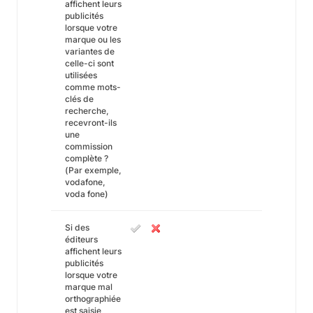
affichent leurs
publicités
lorsque votre
marque ou les
variantes de
celle-ci sont
utilisées
comme mots-
clés de
recherche,
recevront-ils
une
commission
complète ?
(Par exemple,
vodafone,
voda fone)
Si des
éditeurs
affichent leurs
publicités
lorsque votre
marque mal
orthographiée
est saisie