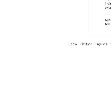
indi
vous
Si p
temp
Dansk
Deutsch
English (U