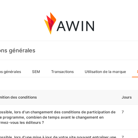
ons générales
ns générales
SEM
Transactions
Utilisation de la marque
nition des conditions
Jours
ossible, lors d'un changement des conditions de participation de
7
re programme, combien de temps avant le changement en
rmez-vous les éditeurs ?
ossible, lors d'une mise à jour de votre site pouvant entraîner une
7