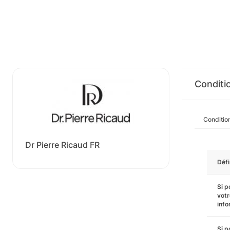
Conditi
Conditio
Dr Pierre Ricaud FR
Défi
Si p
vot
info
Si p