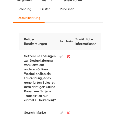
Allgemein
Search
Transaktionen
Branding
Fristen
Publisher
Deduplizierung
Policy-
Zusätzliche
Ja
Nein
Bestimmungen
Informationen
Setzen Sie Lösungen
zur Deduplizierung
von Sales auf
anderen Online-
Werbekanälen ein
(Zuordnung jedes
generierten Sales zu
dem richtigen Online-
Kanal, um für jede
Transaktion nur
einmal zu bezahlen)?
Search, Marke