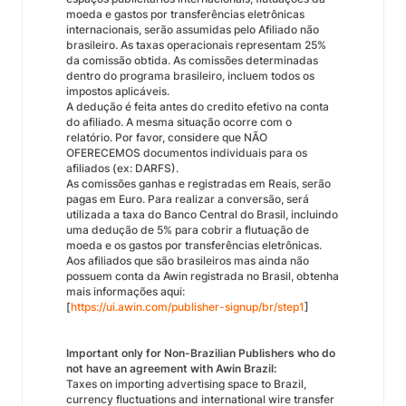
moeda e gastos por transferências eletrônicas
internacionais, serão assumidas pelo Afiliado não
brasileiro. As taxas operacionais representam 25%
da comissão obtida. As comissões determinadas
dentro do programa brasileiro, incluem todos os
impostos aplicáveis.
A dedução é feita antes do credito efetivo na conta
do afiliado. A mesma situação ocorre com o
relatório. Por favor, considere que NÃO
OFERECEMOS documentos individuais para os
afiliados (ex: DARFS).
As comissões ganhas e registradas em Reais, serão
pagas em Euro. Para realizar a conversão, será
utilizada a taxa do Banco Central do Brasil, incluindo
uma dedução de 5% para cobrir a flutuação de
moeda e os gastos por transferências eletrônicas.
Aos afiliados que são brasileiros mas ainda não
possuem conta da Awin registrada no Brasil, obtenha
mais informações aqui:
[
https://ui.awin.com/publisher-signup/br/step1
]
Important only for Non-Brazilian Publishers who do
not have an agreement with Awin Brazil:
Taxes on importing advertising space to Brazil,
currency fluctuations and international wire transfer