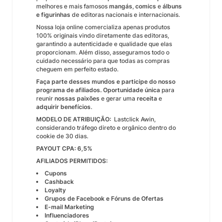
melhores e mais famosos
mangás
,
comics
e
álbuns
e figurinhas
de editoras nacionais e internacionais.
Nossa loja online comercializa apenas produtos
100% originais vindo diretamente das editoras,
garantindo a autenticidade e qualidade que elas
proporcionam. Além disso, asseguramos todo o
cuidado necessário para que todas as compras
cheguem em perfeito estado.
Faça parte desses mundos e participe do nosso
programa de afiliados. Oportunidade única
para
reunir
nossas paixões
e gerar uma
receita
e
adquirir benefícios
.
MODELO DE ATRIBUIÇÃO:
Lastclick Awin,
considerando tráfego direto e orgânico dentro do
cookie de 30 dias.
PAYOUT CPA: 6,5%
AFILIADOS PERMITIDOS:
Cupons
Cashback
Loyalty
Grupos de Facebook e Fóruns de Ofertas
E-mail Marketing
Influenciadores