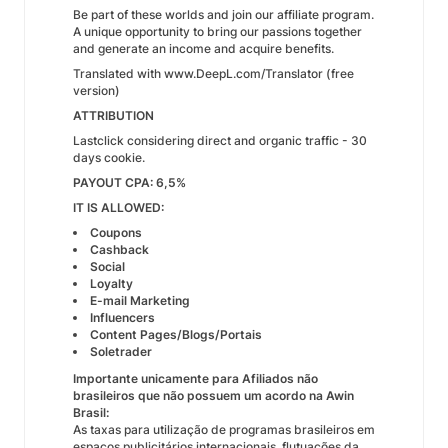
Be part of these worlds and join our affiliate program.
A unique opportunity to bring our passions together
and generate an income and acquire benefits.
Translated with www.DeepL.com/Translator (free
version)
ATTRIBUTION
Lastclick considering direct and organic traffic - 30
days cookie.
PAYOUT CPA: 6,5%
IT IS ALLOWED:
Coupons
Cashback
Social
Loyalty
E-mail Marketing
Influencers
Content Pages/Blogs/Portais
Soletrader
​​Importante unicamente para Afiliados não
brasileiros que não possuem um acordo na Awin
Brasil:
As taxas para utilização de programas brasileiros em
espaços publicitários internacionais, flutuações da