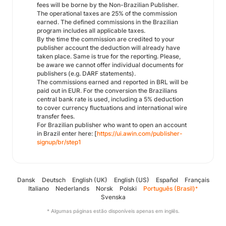
fees will be borne by the Non-Brazilian Publisher.
The operational taxes are 25% of the commission
earned. The defined commissions in the Brazilian
program includes all applicable taxes.
By the time the commission are credited to your
publisher account the deduction will already have
taken place. Same is true for the reporting. Please,
be aware we cannot offer individual documents for
publishers (e.g. DARF statements).
The commissions earned and reported in BRL will be
paid out in EUR. For the conversion the Brazilians
central bank rate is used, including a 5% deduction
to cover currency fluctuations and international wire
transfer fees.
For Brazilian publisher who want to open an account
in Brazil enter here: [
https://ui.awin.com/publisher-
signup/br/step1
Dansk
Deutsch
English (UK)
English (US)
Español
Français
Italiano
Nederlands
Norsk
Polski
Português (Brasil)
*
Svenska
* Algumas páginas estão disponíveis apenas em inglês.