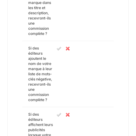
marque dans
les titre et
description,
recevront-ils
une
commission
complète ?
Si des
éditeurs
ajoutent le
nom de votre
marque à leur
liste de mots-
clés négative,
recevront-ils
une
commission
complète ?
Si des
éditeurs
affichent leurs
publicités
lorsque votre