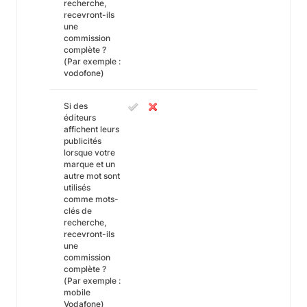
recherche,
recevront-ils
une
commission
complète ?
(Par exemple :
vodofone)
Si des
éditeurs
affichent leurs
publicités
lorsque votre
marque et un
autre mot sont
utilisés
comme mots-
clés de
recherche,
recevront-ils
une
commission
complète ?
(Par exemple :
mobile
Vodafone)