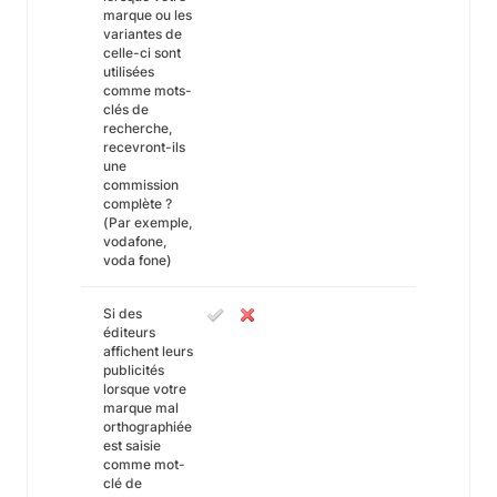
marque ou les
variantes de
celle-ci sont
utilisées
comme mots-
clés de
recherche,
recevront-ils
une
commission
complète ?
(Par exemple,
vodafone,
voda fone)
Si des
éditeurs
affichent leurs
publicités
lorsque votre
marque mal
orthographiée
est saisie
comme mot-
clé de