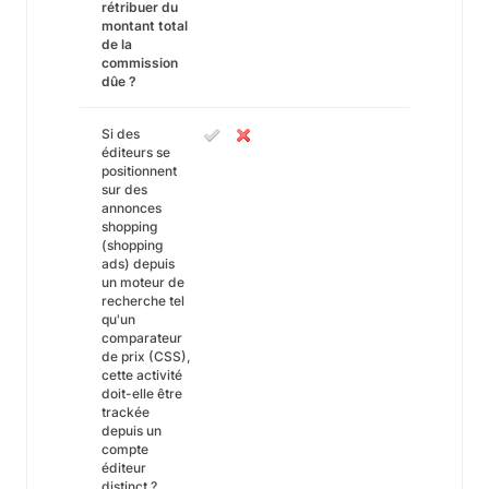
rétribuer du
montant total
de la
commission
dûe ?
Si des
éditeurs se
positionnent
sur des
annonces
shopping
(shopping
ads) depuis
un moteur de
recherche tel
qu'un
comparateur
de prix (CSS),
cette activité
doit-elle être
trackée
depuis un
compte
éditeur
distinct ?