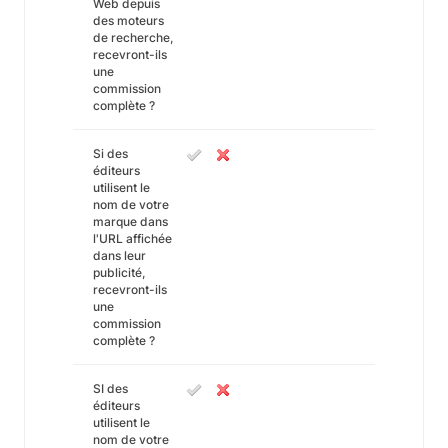
Web depuis
des moteurs
de recherche,
recevront-ils
une
commission
complète ?
Si des
éditeurs
utilisent le
nom de votre
marque dans
l'URL affichée
dans leur
publicité,
recevront-ils
une
commission
complète ?
SI des
éditeurs
utilisent le
nom de votre