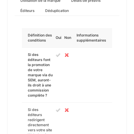
Utilisation de la marque
Délais de préavis
Éditeurs
Déduplication
Définition des
Informations
Oui
Non
conditions
supplémentaires
Si des
éditeurs font
la promotion
de votre
marque via du
SEM, auront-
ils droit à une
commission
complète ?
Si des
éditeurs
redirigent
directement
vers votre site