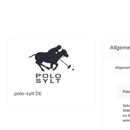
Allgeme
Allgemei
Pol
polo-sylt DE
Setz
Onli
zu d
einm