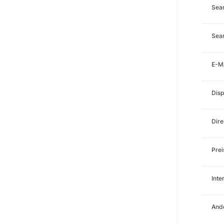
Sea
Sear
E-M
Disp
Dire
Prei
Int
Ande