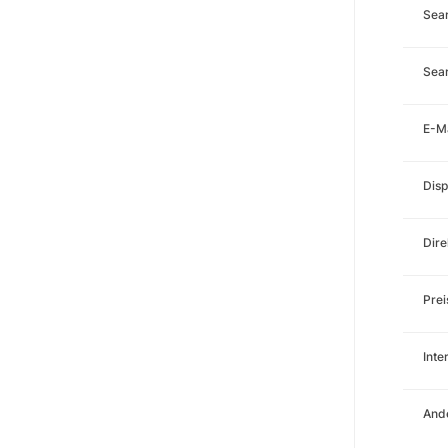
Sea
Sear
E-M
Disp
Dire
Prei
Int
Ande