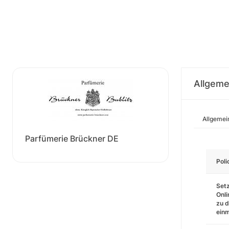
Allgeme
Allgemei
Parfümerie Brückner DE
Pol
Setz
Onli
zu d
einm