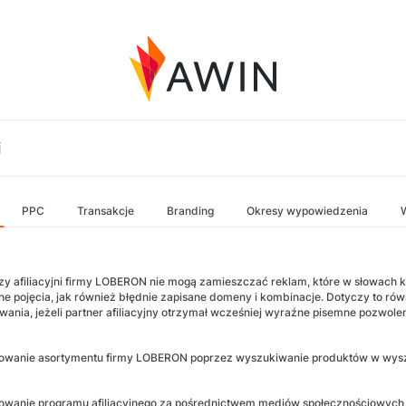
i
PPC
Transakcje
Branding
Okresy wypowiedzenia
zy afiliacyjni firmy LOBERON nie mogą zamieszczać reklam, które w słowach
e pojęcia, jak również błędnie zapisane domeny i kombinacje. Dotyczy to ró
wania, jeżeli partner afiliacyjny otrzymał wcześniej wyraźne pisemne pozwol
wanie asortymentu firmy LOBERON poprzez wyszukiwanie produktów w wyszuki
wanie programu afiliacyjnego za pośrednictwem mediów społecznościowych i 