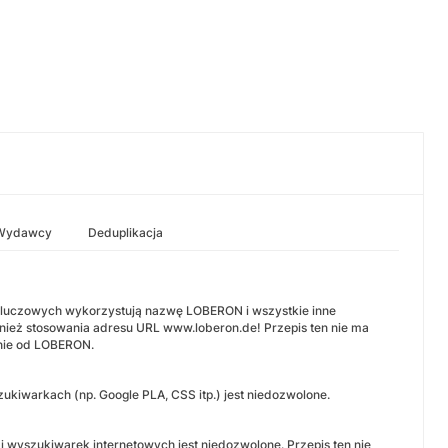
Wydawcy
Deduplikacja
 kluczowych wykorzystują nazwę LOBERON i wszystkie inne
wnież stosowania adresu URL www.loberon.de! Przepis ten nie ma
enie od LOBERON.
warkach (np. Google PLA, CSS itp.) jest niedozwolone.
wyszukiwarek internetowych jest niedozwolone. Przepis ten nie