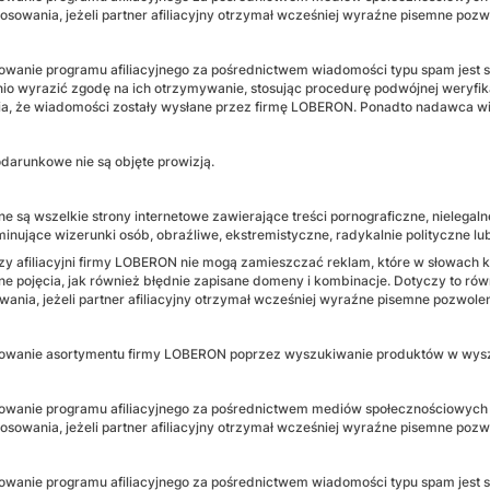
osowania, jeżeli partner afiliacyjny otrzymał wcześniej wyraźne pisemne po
wanie programu afiliacyjnego za pośrednictwem wiadomości typu spam jest 
io wyrazić zgodę na ich otrzymywanie, stosując procedurę podwójnej weryfi
a, że wiadomości zostały wysłane przez firmę LOBERON. Ponadto nadawca wi
darunkowe nie są objęte prowizją.
e są wszelkie strony internetowe zawierające treści pornograficzne, nielega
inujące wizerunki osób, obraźliwe, ekstremistyczne, radykalnie polityczne l
zy afiliacyjni firmy LOBERON nie mogą zamieszczać reklam, które w słowach
e pojęcia, jak również błędnie zapisane domeny i kombinacje. Dotyczy to ró
wania, jeżeli partner afiliacyjny otrzymał wcześniej wyraźne pisemne pozwol
wanie asortymentu firmy LOBERON poprzez wyszukiwanie produktów w wyszuki
wanie programu afiliacyjnego za pośrednictwem mediów społecznościowych i 
osowania, jeżeli partner afiliacyjny otrzymał wcześniej wyraźne pisemne po
wanie programu afiliacyjnego za pośrednictwem wiadomości typu spam jest 