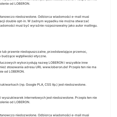
zwolenie od LOBERON.
stanowczo niedozwolone. Odbiorca wiadomości e-mail musi
kacji double opt-in. W żadnym wypadku nie można stwarzać
adomości musi być wyraźnie rozpoznawalny jako autor mailingu.
lne lub prawnie niedopuszczalne, przedstawiające przemoc,
ub budzące wątpliwości etyczne.
 kluczowych wykorzystują nazwę LOBERON i wszystkie inne
wnież stosowania adresu URL www.loberon.de! Przepis ten nie ma
enie od LOBERON.
warkach (np. Google PLA, CSS itp.) jest niedozwolone.
wyszukiwarek internetowych jest niedozwolone. Przepis ten nie
zwolenie od LOBERON.
stanowczo niedozwolone. Odbiorca wiadomości e-mail musi