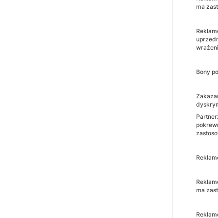
ma zast
Reklamo
uprzedn
wrażeni
Bony po
Zakazan
dyskrym
Partner
pokrewn
zastoso
Reklamo
Reklamo
ma zast
Reklamo