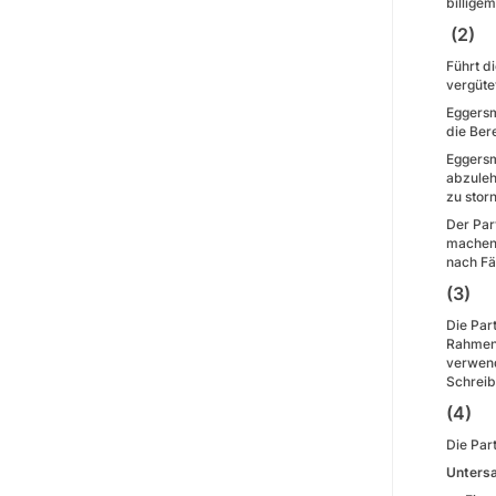
billige
(2) 
Führt d
vergüte
Eggersm
die Ber
Eggersm
abzuleh
zu stor
Der Par
machen.
nach Fä
(3) 
Die Par
Rahmen 
verwend
Schreib
(4) S
Die Par
Untersa