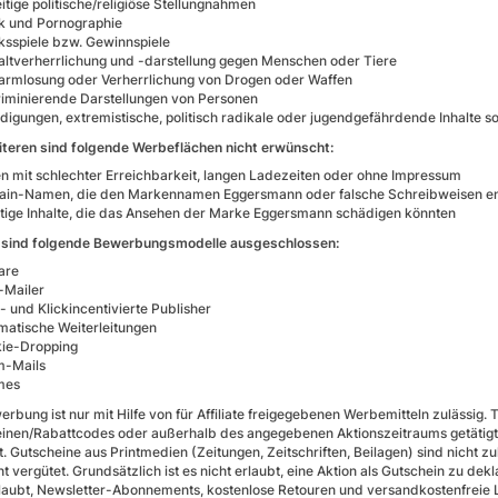
eitige politische/religiöse Stellungnahmen
ik und Pornographie
ksspiele bzw. Gewinnspiele
ltverherrlichung und -darstellung gegen Menschen oder Tiere
armlosung oder Verherrlichung von Drogen oder Waffen
riminierende Darstellungen von Personen
idigungen, extremistische, politisch radikale oder jugendgefährdende Inhalte sow
teren sind folgende Werbeflächen nicht erwünscht:
en mit schlechter Erreichbarkeit, langen Ladezeiten oder ohne Impressum
in-Namen, die den Markennamen Eggersmann oder falsche Schreibweisen en
tige Inhalte, die das Ansehen der Marke Eggersmann schädigen könnten
 sind folgende Bewerbungsmodelle ausgeschlossen:
are
-Mailer
- und Klickincentivierte Publisher
matische Weiterleitungen
ie-Dropping
m-Mails
mes
erbung ist nur mit Hilfe von für Affiliate freigegebenen Werbemitteln zulässig. 
inen/Rabattcodes oder außerhalb des angegebenen Aktionszeitraums getätigt
t. Gutscheine aus Printmedien (Zeitungen, Zeitschriften, Beilagen) sind nicht z
t vergütet. Grundsätzlich ist es nicht erlaubt, eine Aktion als Gutschein zu dek
rlaubt, Newsletter-Abonnements, kostenlose Retouren und versandkostenfreie 