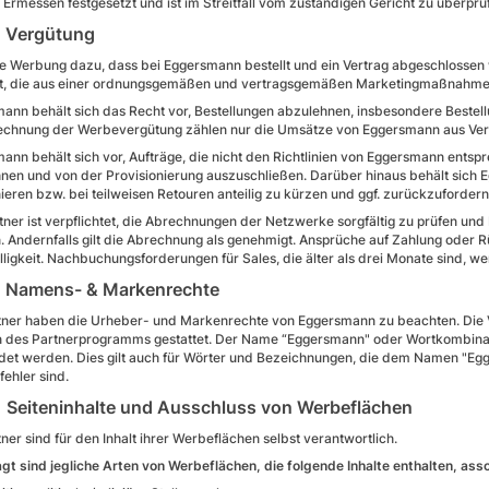
m Ermessen festgesetzt und ist im Streitfall vom zuständigen Gericht zu überprü
Vergütung
ie Werbung dazu, dass bei Eggersmann bestellt und ein Vertrag abgeschlossen w
t, die aus einer ordnungsgemäßen und vertragsgemäßen Marketingmaßnahme r
ann behält sich das Recht vor, Bestellungen abzulehnen, insbesondere Bestell
echnung der Werbevergütung zählen nur die Umsätze von Eggersmann aus Verkä
ann behält sich vor, Aufträge, die nicht den Richtlinien von Eggersmann entsp
nen und von der Provisionierung auszuschließen. Darüber hinaus behält sich E
nieren bzw. bei teilweisen Retouren anteilig zu kürzen und ggf. zurückzuford
tner ist verpflichtet, die Abrechnungen der Netzwerke sorgfältig zu prüfen und
 Andernfalls gilt die Abrechnung als genehmigt. Ansprüche auf Zahlung oder R
lligkeit. Nachbuchungsforderungen für Sales, die älter als drei Monate sind, w
Namens- & Markenrechte
tner haben die Urheber- und Markenrechte von Eggersmann zu beachten. Die V
des Partnerprogramms gestattet. Der Name “Eggersmann" oder Wortkombinati
et werden. Dies gilt auch für Wörter und Bezeichnungen, die dem Namen "Egg
fehler sind.
eiteninhalte und Ausschluss von Werbeflächen
tner sind für den Inhalt ihrer Werbeflächen selbst verantwortlich.
gt sind jegliche Arten von Werbeflächen, die folgende Inhalte enthalten, asso