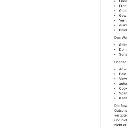
Eins
Erot
Glüc
Gewa
Verh
disk
Bele
Des Wei
Seit
Doma
Sons
Ebenso
Adw
Paid
View
auto
Cook
Spa
iFra
Die Bew
Gutsche
vergüte
und nich
nicht e