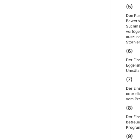
(5)
Den Par
Bewerbu
Suchmas
verfüge
auszusc
Stornie
(6) 
Der Ein
Eggersm
Umsätze
(7) 
Der Ein
oder di
vom Pro
(8) 
Der Ein
betreue
Program
(9) 