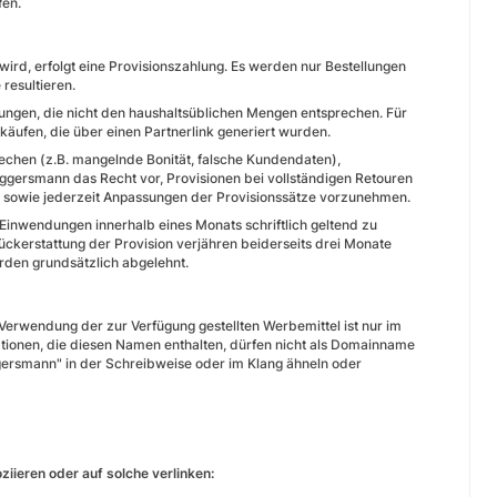
fen.
ird, erfolgt eine Provisionszahlung. Es werden nur Bestellungen
esultieren.
ungen, die nicht den haushaltsüblichen Mengen entsprechen. Für
ufen, die über einen Partnerlink generiert wurden.
rechen (z.B. mangelnde Bonität, falsche Kundendaten),
ggersmann das Recht vor, Provisionen bei vollständigen Retouren
ern sowie jederzeit Anpassungen der Provisionssätze vorzunehmen.
 Einwendungen innerhalb eines Monats schriftlich geltend zu
ückerstattung der Provision verjähren beiderseits drei Monate
erden grundsätzlich abgelehnt.
erwendung der zur Verfügung gestellten Werbemittel ist nur im
onen, die diesen Namen enthalten, dürfen nicht als Domainname
ersmann" in der Schreibweise oder im Klang ähneln oder
ziieren oder auf solche verlinken: