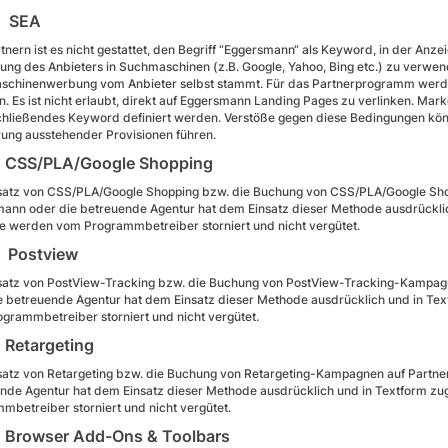
 SEA
tnern ist es nicht gestattet, den Begriff “Eggersmann“ als Keyword, in der Anze
ng des Anbieters in Suchmaschinen (z.B. Google, Yahoo, Bing etc.) zu verwend
chinenwerbung vom Anbieter selbst stammt. Für das Partnerprogramm werden 
n. Es ist nicht erlaubt, direkt auf Eggersmann Landing Pages zu verlinken. Ma
hließendes Keyword definiert werden. Verstöße gegen diese Bedingungen k
rung ausstehender Provisionen führen.
CSS/PLA/Google Shopping
satz von CSS/PLA/Google Shopping bzw. die Buchung von CSS/PLA/Google Shopp
ann oder die betreuende Agentur hat dem Einsatz dieser Methode ausdrückli
 werden vom Programmbetreiber storniert und nicht vergütet.
Postview
satz von PostView-Tracking bzw. die Buchung von PostView-Tracking-Kampagnen
e betreuende Agentur hat dem Einsatz dieser Methode ausdrücklich und in T
grammbetreiber storniert und nicht vergütet.
Retargeting
satz von Retargeting bzw. die Buchung von Retargeting-Kampagnen auf Partners
nde Agentur hat dem Einsatz dieser Methode ausdrücklich und in Textform 
mbetreiber storniert und nicht vergütet.
Browser Add-Ons & Toolbars