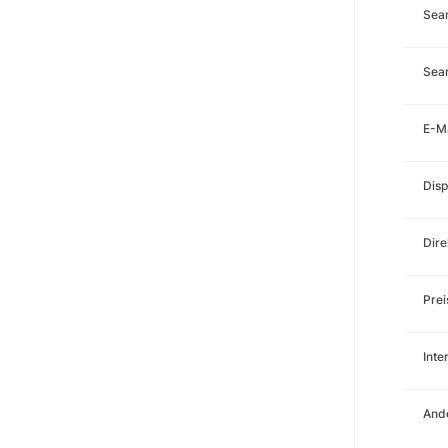
Sea
Sear
E-M
Disp
Dire
Prei
Int
Ande