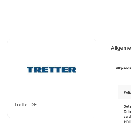
Allgeme
Allgemei
Pol
Tretter DE
Setz
Onli
zu d
einm