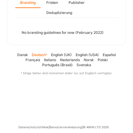
Branding
Fristen
Publisher
Deduplizierung
No branding guidelines for now (February 2022)
Dansk
Deutsch
English (UK)
English (USA)
Español
*
Français
Italiano
Nederlands
Norsk
Polski
Português (Brasil)
Svenska
* Einige Seiten sind momentan leider nur auf Englisch verfügbar.
Datenschutzrichtlinie
|
Benutzervereinbarung
|
© AWIN LTD 2026