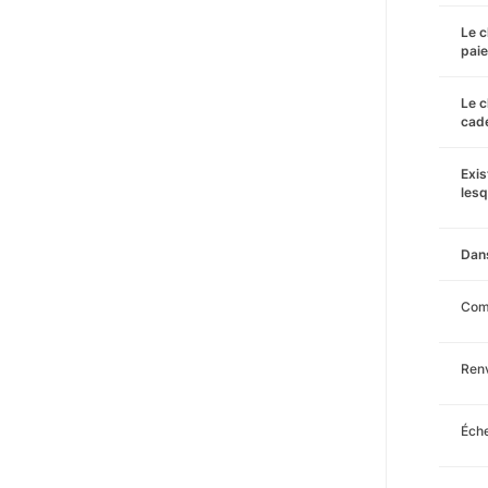
Le c
pai
Le c
cade
Exis
lesq
Dans
Com
Renv
Éche