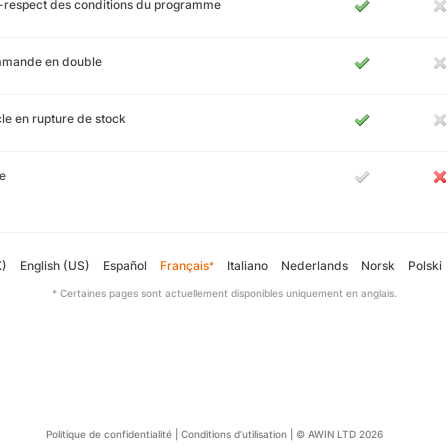
-respect des conditions du programme
mande en double
cle en rupture de stock
e
K)
English (US)
Español
Français
Italiano
Nederlands
Norsk
Polski
*
* Certaines pages sont actuellement disponibles uniquement en anglais.
Politique de confidentialité
|
Conditions d’utilisation
|
© AWIN LTD 2026