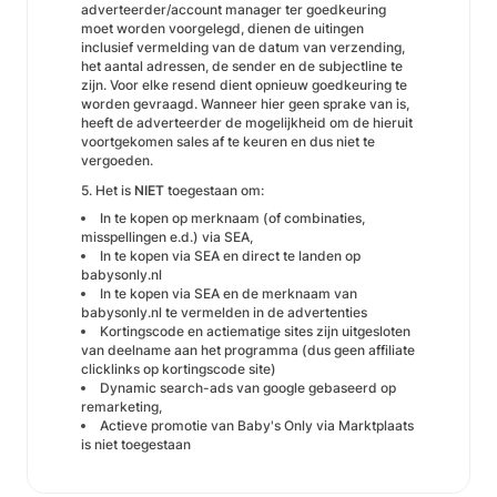
adverteerder/account manager ter goedkeuring
moet worden voorgelegd, dienen de uitingen
inclusief vermelding van de datum van verzending,
het aantal adressen, de sender en de subjectline te
zijn. Voor elke resend dient opnieuw goedkeuring te
worden gevraagd. Wanneer hier geen sprake van is,
heeft de adverteerder de mogelijkheid om de hieruit
voortgekomen sales af te keuren en dus niet te
vergoeden.
5. Het is
NIET
toegestaan om:
In te kopen op merknaam (of combinaties,
misspellingen e.d.) via SEA,
In te kopen via SEA en direct te landen op
babysonly.nl
In te kopen via SEA en de merknaam van
babysonly.nl te vermelden in de advertenties
Kortingscode en actiematige sites zijn uitgesloten
van deelname aan het programma (dus geen affiliate
clicklinks op kortingscode site)
Dynamic search-ads van google gebaseerd op
remarketing,
Actieve promotie van Baby's Only via Marktplaats
is niet toegestaan