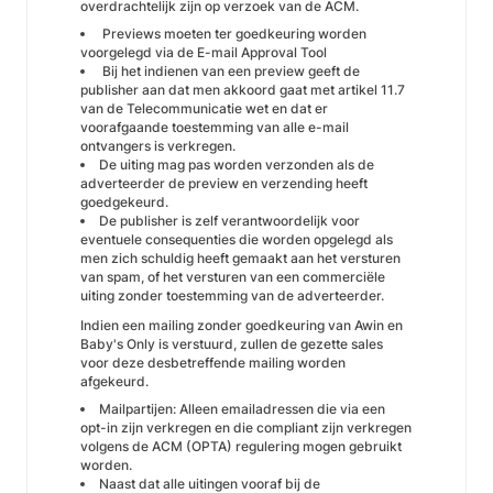
overdrachtelijk zijn op verzoek van de ACM.
Previews moeten ter goedkeuring worden
voorgelegd via de
E-mail Approval Tool
Bij het indienen van een preview geeft de
publisher aan dat men akkoord gaat met artikel 11.7
van de Telecommunicatie wet en dat er
voorafgaande toestemming van alle e-mail
ontvangers is verkregen.
De uiting mag pas worden verzonden als de
adverteerder de preview en verzending heeft
goedgekeurd.
De publisher is zelf verantwoordelijk voor
eventuele consequenties die worden opgelegd als
men zich schuldig heeft gemaakt aan het versturen
van spam, of het versturen van een commerciële
uiting zonder toestemming van de adverteerder.
Indien een mailing zonder goedkeuring van Awin en
Baby's Only is verstuurd, zullen de gezette sales
voor deze desbetreffende mailing worden
afgekeurd.
Mailpartijen: Alleen emailadressen die via een
opt-in zijn verkregen en die compliant zijn verkregen
volgens de ACM (OPTA) regulering mogen gebruikt
worden.
Naast dat alle uitingen vooraf bij de