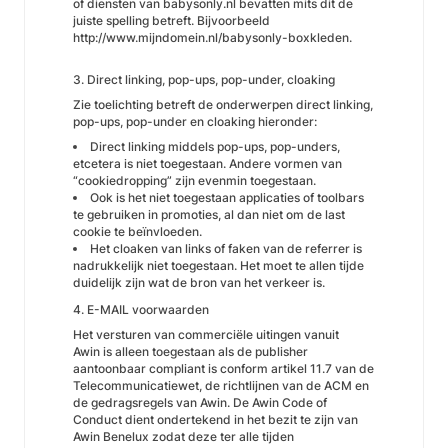
of diensten van babysonly.nl bevatten mits dit de
juiste spelling betreft. Bijvoorbeeld
http://www.mijndomein.nl/babysonly-boxkleden.
3. Direct linking, pop-ups, pop-under, cloaking
Zie toelichting betreft de onderwerpen direct linking,
pop-ups, pop-under en cloaking hieronder:
Direct linking middels pop-ups, pop-unders,
etcetera is niet toegestaan. Andere vormen van
“cookiedropping” zijn evenmin toegestaan.
Ook is het niet toegestaan applicaties of toolbars
te gebruiken in promoties, al dan niet om de last
cookie te beïnvloeden.
Het cloaken van links of faken van de referrer is
nadrukkelijk niet toegestaan. Het moet te allen tijde
duidelijk zijn wat de bron van het verkeer is.
4. E-MAIL voorwaarden
Het versturen van commerciële uitingen vanuit
Awin is alleen toegestaan als de publisher
aantoonbaar compliant is conform artikel 11.7 van de
Telecommunicatiewet, de richtlijnen van de ACM en
de gedragsregels van Awin. De Awin Code of
Conduct dient ondertekend in het bezit te zijn van
Awin Benelux zodat deze ter alle tijden