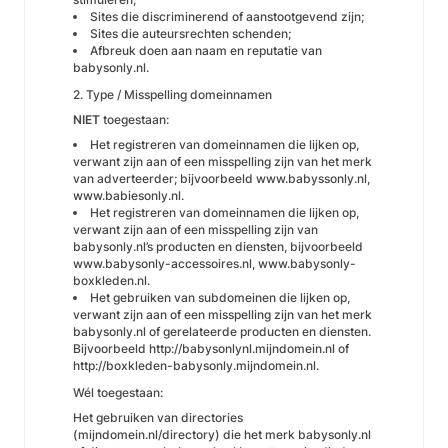
Sites die discriminerend of aanstootgevend zijn;
Sites die auteursrechten schenden;
Afbreuk doen aan naam en reputatie van
babysonly.nl.
2. Type / Misspelling domeinnamen
NIET
toegestaan:
Het registreren van domeinnamen die lijken op,
verwant zijn aan of een misspelling zijn van het merk
van adverteerder; bijvoorbeeld www.babyssonly.nl,
www.babiesonly.nl.
Het registreren van domeinnamen die lijken op,
verwant zijn aan of een misspelling zijn van
babysonly.nl’s producten en diensten, bijvoorbeeld
www.babysonly-accessoires.nl, www.babysonly-
boxkleden.nl.
Het gebruiken van subdomeinen die lijken op,
verwant zijn aan of een misspelling zijn van het merk
babysonly.nl of gerelateerde producten en diensten.
Bijvoorbeeld http://babysonlynl.mijndomein.nl of
http://boxkleden-babysonly.mijndomein.nl.
Wél toegestaan:
Het gebruiken van directories
(mijndomein.nl/directory) die het merk babysonly.nl