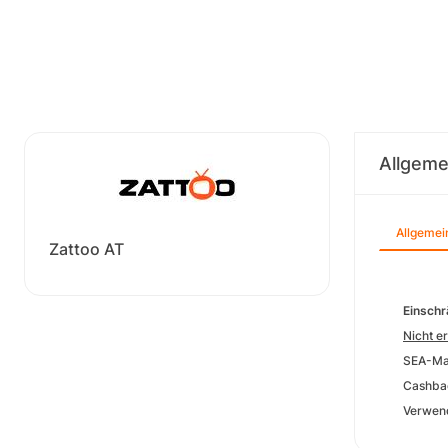
Allgeme
Allgemei
Zattoo AT
Einsch
Nicht er
SEA-Ma
Cashbac
Verwend