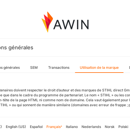
ons générales
ns générales
SEM
Transactions
Utilisation de la marque
enaires doivent respecter le droit d’auteur et des marques de STIHL direct GmbH.
ée que dans le cadre du programme de partenariat. Le nom « STIHL » ou les com
en-tête de la page HTML ni comme nom de domaine. Cela vaut également pour les
TIHL » ou qui sonnent de manière similaire (domaines avec erreur de frappe ; par
K)
English (US)
Español
Français
Italiano
Nederlands
Norsk
Polski
*