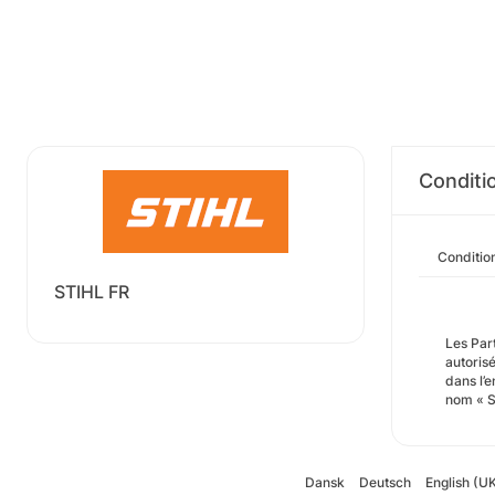
Conditi
Conditio
STIHL FR
Les Part
autoris
dans l’
nom « S
Dansk
Deutsch
English (U