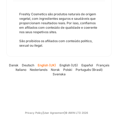
Freshly Cosmetics são produtos naturais de origem
vegetal, com ingredientes seguros e saudáveis que
proporcionam resultados reais. Por isso, confiamos
em afiliados com conteúdo de qualidade e coerente
nos seus respetivos sites.
São proíbidos os afiliados com conteúdo politico,
sexual ou ilegal.
Dansk
Deutsch
English (UK)
English (US)
Español
Français
Italiano
Nederlands
Norsk
Polski
Português (Brasil)
Svenska
Privacy Policy
|
User Agreement
|
© AWIN LTD 2026