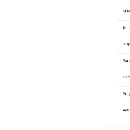
SEM
E-ma
Disp
Part
Comp
Prog
Autr