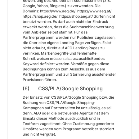
Bewerbung des Anbieters in Suchmaschinen (z.B.
Google, Yahoo, Bing etc.) zu verwenden. Die
Domains: https://www.aeg.de/, https://www.aeg.at/,
https://shop.aeg.de/, https://shop.aeg.at/ dürfen nicht
benutzt werden. Es darf auch nicht der Eindruck
erweckt werden, dass die Suchmaschinenwerbung
vom Anbieter selbst stammt. Für das
Partnerprogramm werden nur Publisher zugelassen,
die über eine eigene Landing Page verfügen. Es ist
nicht erlaubt, direkt auf AEG Landing Pages zu
verlinken. Markenbegriffe und fehlerhafte
Schreibweisen müssen als auszuschließendes
Keyword definiert werden. Verstöße gegen diese
Bedingungen können zum Ausschluss aus dem
Partnerprogramm und zur Stornierung ausstehender
Provisionen führen.
(6) CSS/PLA/Google Shopping
Der Einsatz von CSS/PLA/Google Shopping bzw. die
Buchung von CSS/PLA/Google Shopping-
Kampagnen auf Partnerseiten ist unzulässig, es sei
denn, AEG oder die betreuende Agentur hat dem
Einsatz dieser Methode ausdrücklich und in
Textform zugestimmt. Ohne Zustimmung generierte
Umsätze werden vom Programmbetreiber storniert
und nicht vergütet.