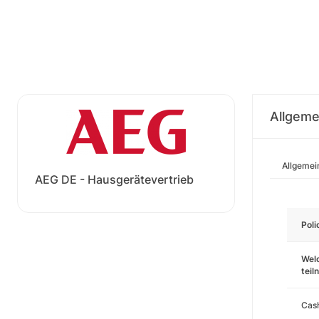
Allgeme
Allgemei
AEG DE - Hausgerätevertrieb
Pol
Wel
tei
Cas