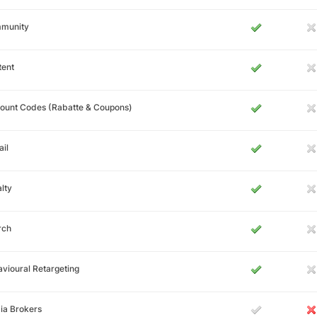
munity
tent
ount Codes (Rabatte & Coupons)
il
lty
rch
vioural Retargeting
ia Brokers