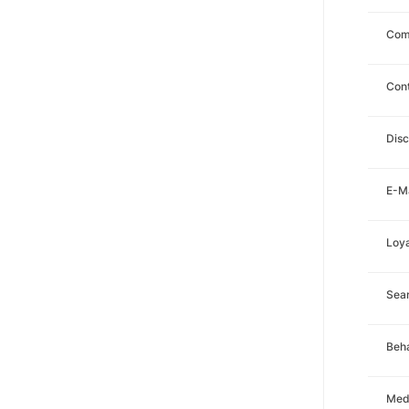
Com
Con
Disc
E-Ma
Loya
Sea
Beha
Med