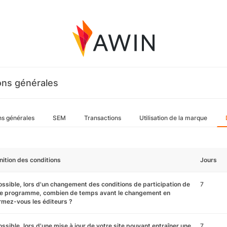
ons générales
ns générales
SEM
Transactions
Utilisation de la marque
nition des conditions
Jours
ossible, lors d'un changement des conditions de participation de
7
re programme, combien de temps avant le changement en
rmez-vous les éditeurs ?
ossible, lors d'une mise à jour de votre site pouvant entraîner une
7