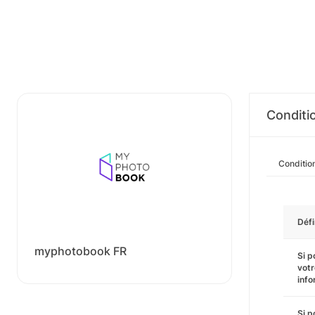
Conditi
Conditio
Défi
myphotobook FR
Si p
vot
info
Si p