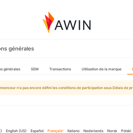
ons générales
ns générales
SEM
Transactions
Utilisation de la marque
nnonceur n'a pas encore défini les conditions de participation sous Délais de pr
K)
English (US)
Español
Français
Italiano
Nederlands
Norsk
Polski
*