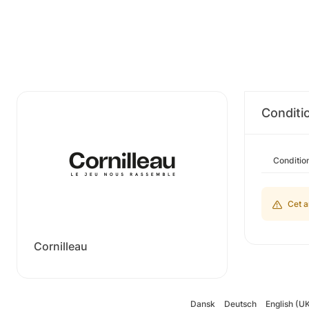
Conditi
Conditio
Cet a
Cornilleau
Dansk
Deutsch
English (U