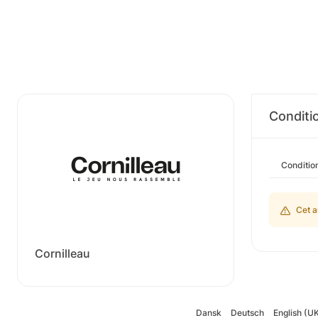
Conditi
Conditio
Cet a
Cornilleau
Dansk
Deutsch
English (U