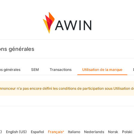
ons générales
ns générales
SEM
Transactions
Utilisation de la marque
nnonceur n'a pas encore défini les conditions de participation sous Utilisation 
K)
English (US)
Español
Français
Italiano
Nederlands
Norsk
Polski
*