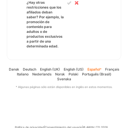
¿Hay otras
restricciones que los
afiliados deban
saber? Por ejemplo, la
promoción de
contenido para
adultos o de
productos exclusivos
a partir de una
determinada edad.
Dansk
Deutsch
English (UK)
English (US)
Español
Français
*
Italiano
Nederlands
Norsk
Polski
Português (Brasil)
Svenska
* Algunas páginas sólo están disponibles en inglés en estos momentos.
Política de privacidad
|
Consentimiento del usuario
|
© AWIN LTD 2026