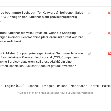
 es bestimmte Suchbegriffe (Keywords), bei denen Sales
PPC-Anzeigen der Publisher nicht provisionspflichtig
d?
lten Publisher die volle Provision, wenn sie Shopping-
igen in einer Suchmaschine platzieren und direkt auf Ihre
ite verlinken?
 Publisher Shopping-Anzeigen in einer Suchmaschine wie
Beispiel einem Preisvergleichsportal (CSS, Comparison
ping Service) platzieren, soll diese Aktivität in einem
raten, speziellen Publisher Account getrackt werden?
K)
English (USA)
Español
Français
Italiano
Nederlands
Norsk
Polski
* Einige Seiten sind momentan leider nur auf Englisch verfügbar.