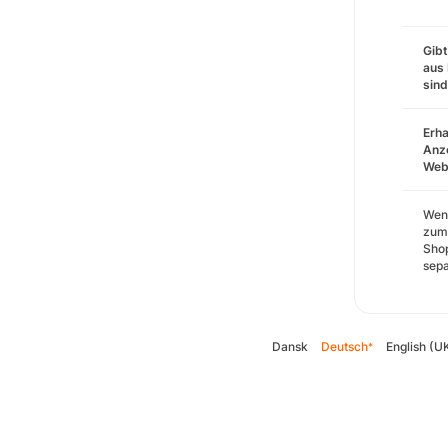
Gibt
aus 
sin
Erha
Anze
Webs
Wenn
zum 
Shop
sepa
Dansk
Deutsch
English (U
*