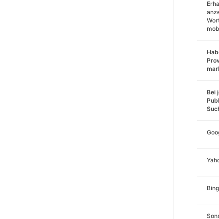
Erha
anz
Wort
mobi
Habe
Prov
mar
Bei 
Publ
Suc
Goo
Yah
Bing
Sons