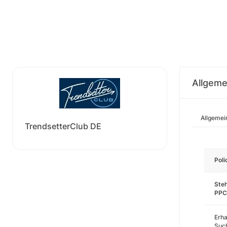
Allgeme
Allgemei
TrendsetterClub DE
Pol
Steh
PPC
Erha
Such