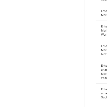
Erha
Mar
Erha
Mark
Wer
Erha
Mar
hin
Erha
anze
Mark
voda
Erha
anze
Such