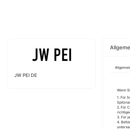
Allgeme
Allgemei
JW PEI DE
Wenn Si
1. Für 
Spitzna
2. Für 
richtige
3. Für j
4. Befo
untersa