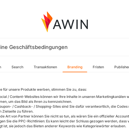
ine Geschäftsbedingungen
n
Search
Transaktionen
Branding
Fristen
Publishe
e für unsere Produkte werben, stimmen Sie zu, dass:
Social / Content-Websites können wir Ihre Inhalte in unseren Marketingkanälen 
men, um das Bild als Ihren zu kennzeichnen.
Coupon- / Cashback- / Shopping-Sites sind Sie dafür verantwortlich, die Code
n Zielseite zu führen.
ede Art von Partner können Sie nicht so tun, als wären Sie ein offizieller Accoun
lgen Sie die PPC-Richtlinien: Es kann leicht der Schluss gezogen werden, das
gt ist, sie jedoch das Bieten anderer Keywords wie Kategoriewörter erlauben.