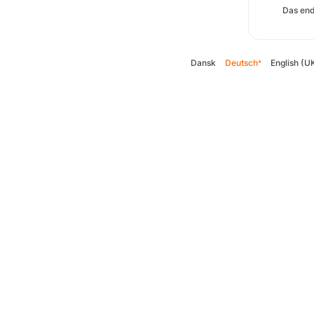
Das end
Dansk
Deutsch
English (U
*