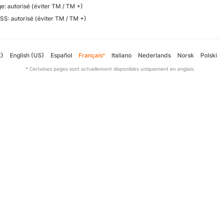
ge: autorisé (éviter TM / TM +)
SS: autorisé (éviter TM / TM +)
K)
English (US)
Español
Français
Italiano
Nederlands
Norsk
Polski
*
* Certaines pages sont actuellement disponibles uniquement en anglais.