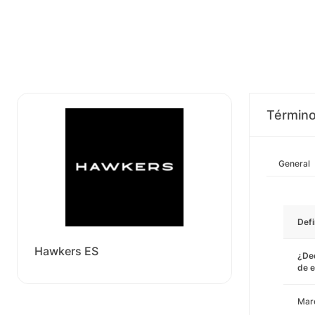
Término
General
Defi
Hawkers ES
¿Ded
de e
Mar