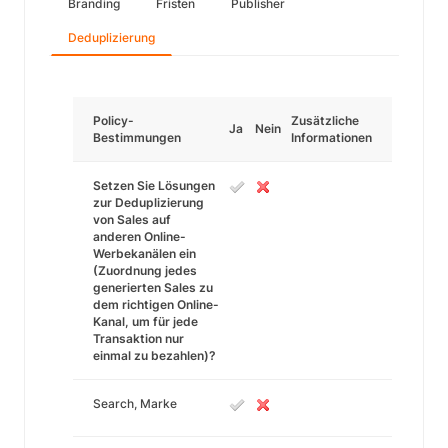
Branding
Fristen
Publisher
Deduplizierung
Policy-
Zusätzliche
Ja
Nein
Bestimmungen
Informationen
Setzen Sie Lösungen
zur Deduplizierung
von Sales auf
anderen Online-
Werbekanälen ein
(Zuordnung jedes
generierten Sales zu
dem richtigen Online-
Kanal, um für jede
Transaktion nur
einmal zu bezahlen)?
Search, Marke