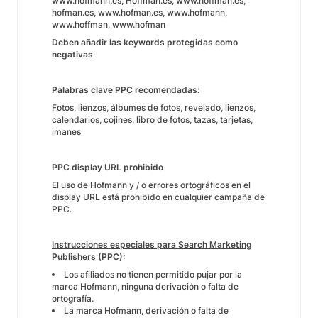
www.hofmann.es, Hoffman.es, www.hoffman.es,
hofman.es, www.hofman.es, www.hofmann,
www.hoffman, www.hofman
Deben añadir las keywords protegidas como
negativas
Palabras clave PPC recomendadas:
Fotos, lienzos, álbumes de fotos, revelado, lienzos,
calendarios, cojines, libro de fotos, tazas, tarjetas,
imanes
PPC display URL prohibido
El uso de Hofmann y / o errores ortográficos en el
display URL está prohibido en cualquier campaña de
PPC.
Instrucciones especiales para Search Marketing
Publishers (PPC):
Los afiliados no tienen permitido pujar por la
marca Hofmann, ninguna derivación o falta de
ortografía.
La marca Hofmann, derivación o falta de