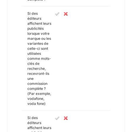
Si des
éditeurs
affichent leurs
publicités
lorsque votre
marque ou les
variantes de
celle-ci sont
utilisées
comme mots-
clés de
recherche,
recevront-ils
une
commission
complète ?
(Par exemple,
vodafone,
voda fone)
Si des
éditeurs
affichent leurs