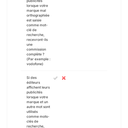
publicités
lorsque votre
marque mal
orthographiée
est saisie
comme mot-
clé de
recherche,
recevront-ils
une
commission
complète ?
(Par exemple :
vodofone)
Si des
éditeurs
affichent leurs
publicités
lorsque votre
marque et un
autre mot sont
utilisés
comme mots-
clés de
recherche,