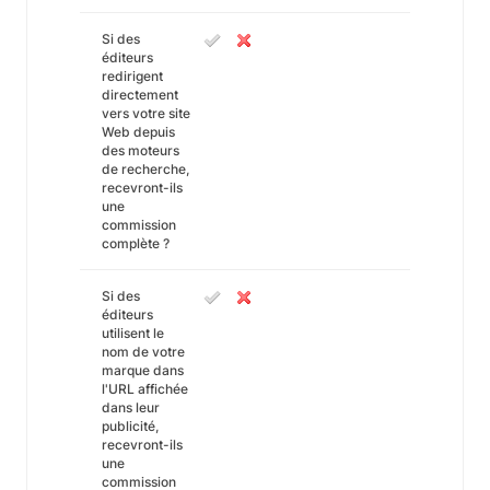
Si des
éditeurs
redirigent
directement
vers votre site
Web depuis
des moteurs
de recherche,
recevront-ils
une
commission
complète ?
Si des
éditeurs
utilisent le
nom de votre
marque dans
l'URL affichée
dans leur
publicité,
recevront-ils
une
commission