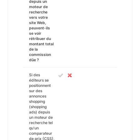
depuis un
moteur de
recherche
vers votre
site Web,
peuvent-ils
se voir
rétribuer du
montant total
de la
commission
dûe ?
Si des
éditeurs se
positionnent
sur des
annonces
shopping
(shopping
ads) depuis
un moteur de
recherche tel
qu'un
comparateur
de prix (CSS),