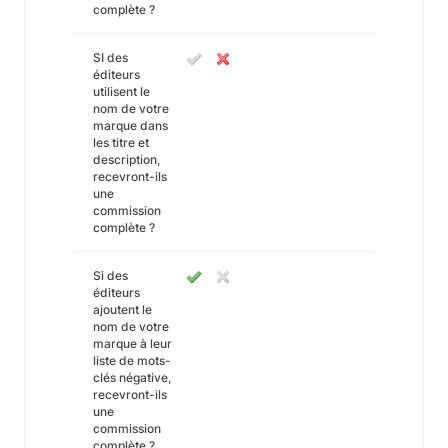
complète ?
SI des
éditeurs
utilisent le
nom de votre
marque dans
les titre et
description,
recevront-ils
une
commission
complète ?
Si des
éditeurs
ajoutent le
nom de votre
marque à leur
liste de mots-
clés négative,
recevront-ils
une
commission
complète ?