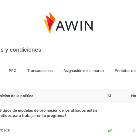
s y condiciones
PPC
Transacciones
Asignación de la marca
Periodos de
nición de la política
Sí
No
 tipos de modelos de promoción de los afiliados están
itidos para trabajar en tu programa?
hback