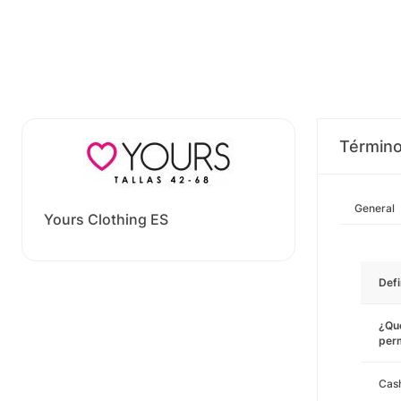
Término
General
Yours Clothing ES
Defi
¿Qué
perm
Cas