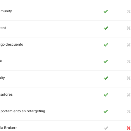
munity
tent
igo descuento
l
lty
cadores
ortamiento en retargeting
ia Brokers