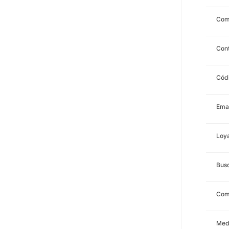
Com
Con
Cód
Emai
Loya
Bus
Comp
Med