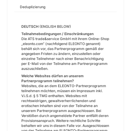
Deduplizierung
DEUTSCH
(ENGLISH BELOW)
Teilnahmebedingungen / Einschränkungen
Die ATS trade&service GmbH mit ihrem Online-Shop
„eleonto.com“ (nachfolgend ELEONTO genannt)
behält sich vor, das Partnerprogramm gemäß der
angegeben Fristen zu ändern, einzustellen oder
einzelne Teilnehmer nach einer Benachrichtigung
per E-Mail von der Teilnahme am Partnerprogramm
auszuschließen.
Welche Websites dürfen an unserem
Partnerprogramm teilnehmen?
Websites, die an dem ELEONTO-Partnerprogramm
teilnehmen möchten, müssen ein Impressum inkl.
V.i.S.d. § 5 TMG enthalten. Websites mit
rechtswidrigen, gewaltverherrlichenden und
erotischen Inhalten sind von der Teilnahme an
unserem Partnerprogramm ausgeschlossen. Bei
Verstößen durch angemeldete Partner entfällt deren
Provisionsanspruch. Weitere rechtliche Schritte
behalten wir uns in diesem Falle vor. Ausgeschlossen
von der Teilnahme am ELEONTO-Partnerprogramm