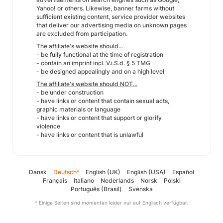
Yahoo! or others. Likewise, banner farms without
sufficient existing content, service provider websites
that deliver our advertising media on unknown pages
are excluded from participation.
The affiliate's website should...
- be fully functional at the time of registration
- contain an imprint incl. V.i.S.d. § 5 TMG
- be designed appealingly and on a high level
The affiliate's website should NOT...
- be under construction
- have links or content that contain sexual acts,
graphic materials or language
- have links or content that support or glorify
violence
- have links or content that is unlawful
Dansk
Deutsch
English (UK)
English (USA)
Español
*
Français
Italiano
Nederlands
Norsk
Polski
Português (Brasil)
Svenska
* Einige Seiten sind momentan leider nur auf Englisch verfügbar.