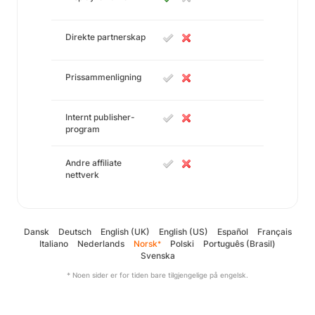
Direkte partnerskap
Prissammenligning
Internt publisher-
program
Andre affiliate
nettverk
Dansk
Deutsch
English (UK)
English (US)
Español
Français
Italiano
Nederlands
Norsk
Polski
Português (Brasil)
*
Svenska
* Noen sider er for tiden bare tilgjengelige på engelsk.