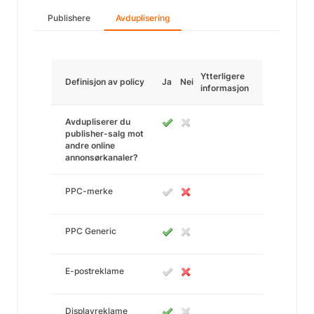
Publishere
Avduplisering
Ytterligere
Definisjon av policy
Ja
Nei
informasjon
Avdupliserer du
publisher-salg mot
andre online
annonsørkanaler?
PPC-merke
PPC Generic
E-postreklame
Displayreklame