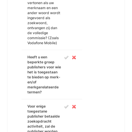
vertonen als uw
merknaam en een
ander woord wordt
ingevoerd als
zoekwoord,
ontvangen zij dan
de volledige
commissie? (Zoals
Vodafone Mobile)
Heeft u een
beperkte groep
publishers voor wie
het is toegestaan
te bieden op merk-
en/of
merkgerelateerde
termen?
Voor enige
toegestane
publisher betaalde
zoekopdracht
activiteit, zal de
publisher worden