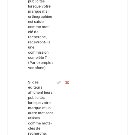
publicités
lorsque votre
marque mal
orthographiée
est saisie
comme mot-
clé de
recherche,
recevront-ils
une
commission
complète ?
(Par exemple :
vodofone)
Si des
éditeurs
affichent leurs
publicités
lorsque votre
marque et un
autre mot sont
utilisés
comme mots-
clés de
recherche,