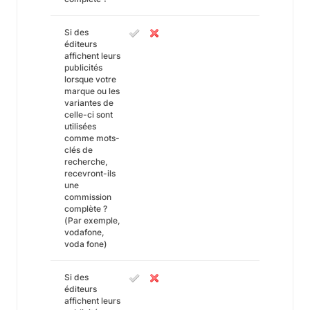
Si des
éditeurs
affichent leurs
publicités
lorsque votre
marque ou les
variantes de
celle-ci sont
utilisées
comme mots-
clés de
recherche,
recevront-ils
une
commission
complète ?
(Par exemple,
vodafone,
voda fone)
Si des
éditeurs
affichent leurs