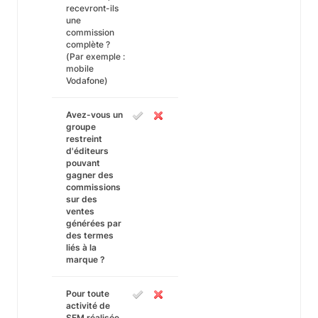
recevront-ils
une
commission
complète ?
(Par exemple :
mobile
Vodafone)
Avez-vous un
groupe
restreint
d'éditeurs
pouvant
gagner des
commissions
sur des
ventes
générées par
des termes
liés à la
marque ?
Pour toute
activité de
SEM réalisée