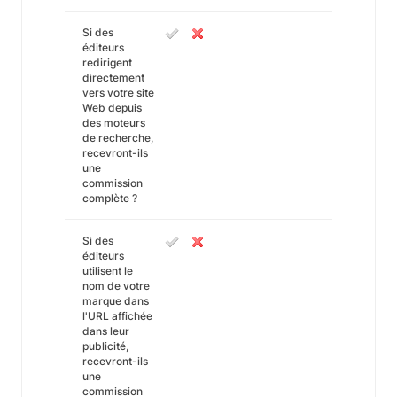
Si des
éditeurs
redirigent
directement
vers votre site
Web depuis
des moteurs
de recherche,
recevront-ils
une
commission
complète ?
Si des
éditeurs
utilisent le
nom de votre
marque dans
l'URL affichée
dans leur
publicité,
recevront-ils
une
commission