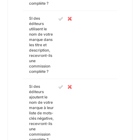
complète ?
SI des
éditeurs
utilisent le
nom de votre
marque dans
les titre et
description,
recevront-ils
une
commission
complète ?
Si des
éditeurs
ajoutent le
nom de votre
marque à leur
liste de mots-
clés négative,
recevront-ils
une
commission
complète ?