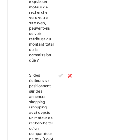
depuis un
moteur de
recherche
vers votre
site Web,
peuvent-ils
se voir
rétribuer du
montant total
de la
commission
dûe ?
Si des
éditeurs se
positionnent
sur des
annonces
shopping
(shopping
ads) depuis
un moteur de
recherche tel
qu'un
comparateur
de prix (CSS),