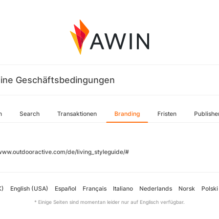
ine Geschäftsbedingungen
n
Search
Transaktionen
Branding
Fristen
Publishe
/www.outdooractive.com/de/living_styleguide/#
K)
English (USA)
Español
Français
Italiano
Nederlands
Norsk
Polski
* Einige Seiten sind momentan leider nur auf Englisch verfügbar.