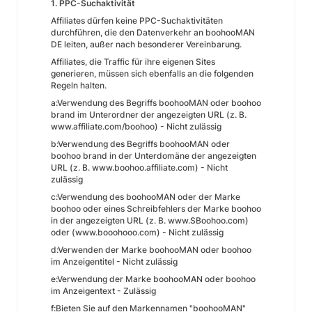
1. PPC-Suchaktivität
Affiliates dürfen keine PPC-Suchaktivitäten
durchführen, die den Datenverkehr an boohooMAN
DE leiten, außer nach besonderer Vereinbarung.
Affiliates, die Traffic für ihre eigenen Sites
generieren, müssen sich ebenfalls an die folgenden
Regeln halten.
a:Verwendung des Begriffs boohooMAN oder boohoo
brand im Unterordner der angezeigten URL (z. B.
www.affiliate.com/boohoo) - Nicht zulässig
b:Verwendung des Begriffs boohooMAN oder
boohoo brand in der Unterdomäne der angezeigten
URL (z. B. www.boohoo.affiliate.com) - Nicht
zulässig
c:Verwendung des boohooMAN oder der Marke
boohoo oder eines Schreibfehlers der Marke boohoo
in der angezeigten URL (z. B. www.SBoohoo.com)
oder (www.booohooo.com) - Nicht zulässig
d:Verwenden der Marke boohooMAN oder boohoo
im Anzeigentitel - Nicht zulässig
e:Verwendung der Marke boohooMAN oder boohoo
im Anzeigentext - Zulässig
f:Bieten Sie auf den Markennamen "boohooMAN"