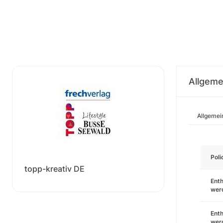
Allgeme
Allgemei
Pol
topp-kreativ DE
Enth
wer
Enth
wer