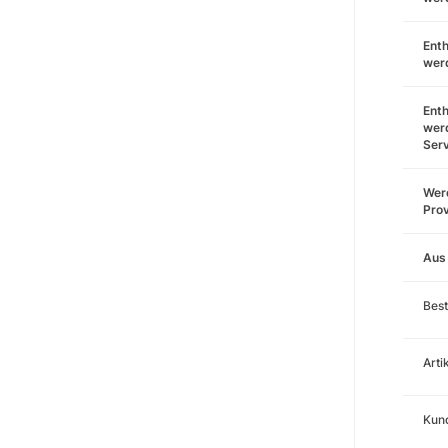
Enth
wer
Enth
wer
Ser
Werd
Prov
Aus
Best
Art
Kund