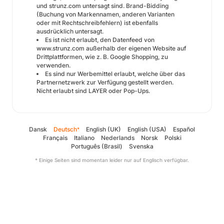
und strunz.com untersagt sind. Brand-Bidding
(Buchung von Markennamen, anderen Varianten
oder mit Rechtschreibfehlern) ist ebenfalls
ausdrücklich untersagt.
Es ist nicht erlaubt, den Datenfeed von
www.strunz.com
außerhalb der eigenen Website auf
Drittplattformen, wie z. B. Google Shopping, zu
verwenden.
Es sind nur Werbemittel erlaubt, welche über das
Partnernetzwerk zur Verfügung gestellt werden.
Nicht erlaubt sind LAYER oder Pop-Ups.
Dansk
Deutsch
English (UK)
English (USA)
Español
*
Français
Italiano
Nederlands
Norsk
Polski
Português (Brasil)
Svenska
* Einige Seiten sind momentan leider nur auf Englisch verfügbar.