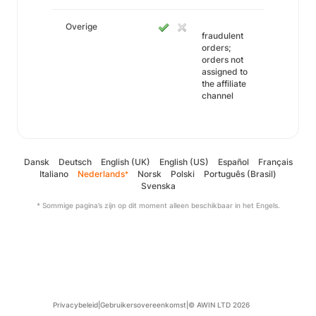
Overige
fraudulent
orders;
orders not
assigned to
the affiliate
channel
Dansk
Deutsch
English (UK)
English (US)
Español
Français
Italiano
Nederlands
Norsk
Polski
Português (Brasil)
*
Svenska
* Sommige pagina’s zijn op dit moment alleen beschikbaar in het Engels.
Privacybeleid
|
Gebruikersovereenkomst
|
© AWIN LTD 2026