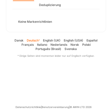
Deduplizierung
Keine Markenrichtlinien
Dansk
Deutsch
English (UK)
English (USA)
Español
*
Français
Italiano
Nederlands
Norsk
Polski
Português (Brasil)
Svenska
* Einige Seiten sind momentan leider nur auf Englisch verfügbar.
Datenschutzrichtlinie
|
Benutzervereinbarung
|
© AWIN LTD 2026