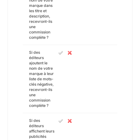
nom de votre
marque dans
les titre et
description,
recevront-ils
une
commission
complète ?
Si des
éditeurs
ajoutent le
nom de votre
marque à leur
liste de mots-
clés négative,
recevront-ils
une
commission
complète ?
Si des
éditeurs
affichent leurs
publicités