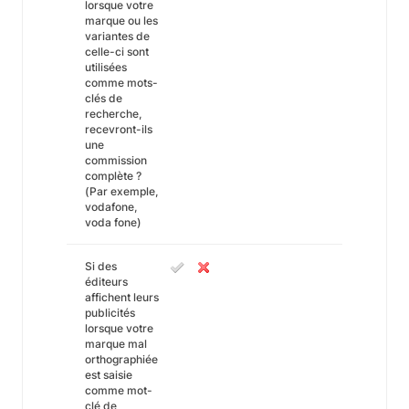
lorsque votre
marque ou les
variantes de
celle-ci sont
utilisées
comme mots-
clés de
recherche,
recevront-ils
une
commission
complète ?
(Par exemple,
vodafone,
voda fone)
Si des
éditeurs
affichent leurs
publicités
lorsque votre
marque mal
orthographiée
est saisie
comme mot-
clé de