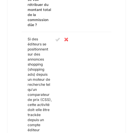
rétribuer du
montant total
de la
commission
dûe ?
Si des
éditeurs se
positionnent
sur des
annonces
shopping
(shopping
ads) depuis
un moteur de
recherche tel
qu'un
comparateur
de prix (CSS),
cette activité
doit-elle être
trackée
depuis un
compte
éditeur