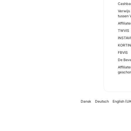
Cashbac
Verwijs
tussen 
Affilia
TWVIS
INSTAV
KORTI
FBVIS
De Beve
Affilia
geschor
Dansk
Deutsch
English (U