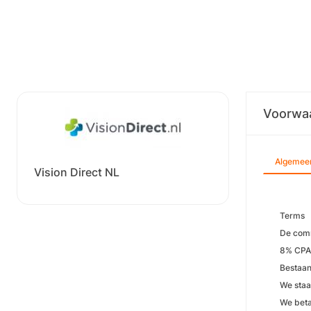
Voorwa
Algemee
Vision Direct NL
Terms
De comm
8% CPA 
Bestaan
We staa
We beta