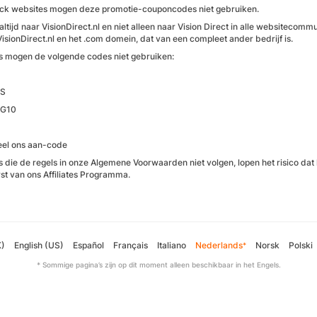
k websites mogen deze promotie-couponcodes niet gebruiken.
 altijd naar VisionDirect.nl en niet alleen naar Vision Direct in alle websiteco
VisionDirect.nl en het .com domein, dat van een compleet ander bedrijf is.
tes mogen de volgende codes niet gebruiken:
IS
NG10
el ons aan-code
tes die de regels in onze Algemene Voorwaarden niet volgen, lopen het risico d
st van ons Affiliates Programma.
K)
English (US)
Español
Français
Italiano
Nederlands
Norsk
Polski
*
* Sommige pagina’s zijn op dit moment alleen beschikbaar in het Engels.