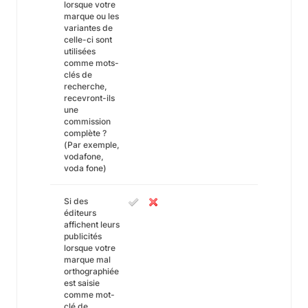
lorsque votre
marque ou les
variantes de
celle-ci sont
utilisées
comme mots-
clés de
recherche,
recevront-ils
une
commission
complète ?
(Par exemple,
vodafone,
voda fone)
Si des
éditeurs
affichent leurs
publicités
lorsque votre
marque mal
orthographiée
est saisie
comme mot-
clé de