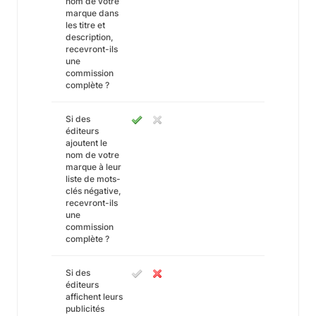
nom de votre
marque dans
les titre et
description,
recevront-ils
une
commission
complète ?
Si des
éditeurs
ajoutent le
nom de votre
marque à leur
liste de mots-
clés négative,
recevront-ils
une
commission
complète ?
Si des
éditeurs
affichent leurs
publicités