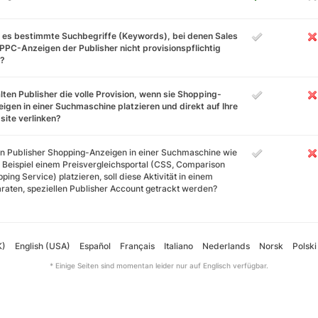
 es bestimmte Suchbegriffe (Keywords), bei denen Sales
PPC-Anzeigen der Publisher nicht provisionspflichtig
d?
lten Publisher die volle Provision, wenn sie Shopping-
igen in einer Suchmaschine platzieren und direkt auf Ihre
ite verlinken?
 Publisher Shopping-Anzeigen in einer Suchmaschine wie
Beispiel einem Preisvergleichsportal (CSS, Comparison
ping Service) platzieren, soll diese Aktivität in einem
raten, speziellen Publisher Account getrackt werden?
K)
English (USA)
Español
Français
Italiano
Nederlands
Norsk
Polski
* Einige Seiten sind momentan leider nur auf Englisch verfügbar.