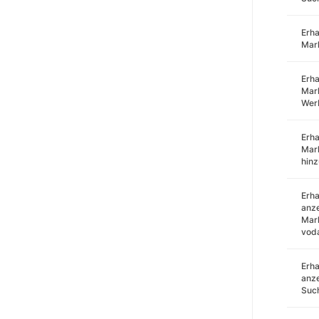
Erha
Mar
Erha
Mark
Wer
Erha
Mar
hin
Erha
anze
Mark
voda
Erha
anze
Such