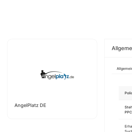
Allgeme
Allgemei
Pol
AngelPlatz DE
Steh
PPC
Erha
Such