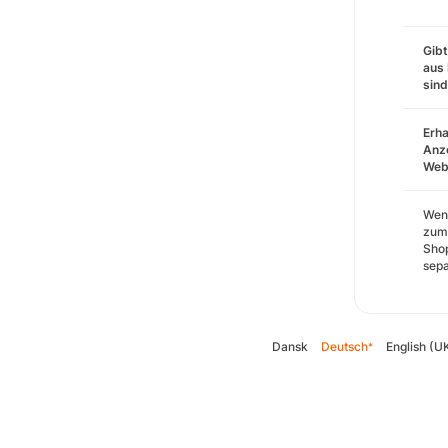
Gibt
aus 
sin
Erha
Anze
Webs
Wenn
zum 
Shop
sepa
Dansk
Deutsch
English (U
*