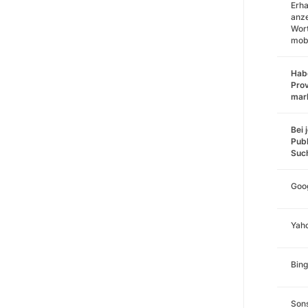
Erha
anz
Wort
mobi
Habe
Prov
mar
Bei 
Publ
Suc
Goo
Yah
Bing
Sons