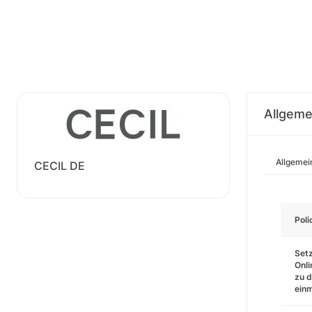
Allgeme
Allgemei
CECIL DE
Pol
Setz
Onli
zu d
einm