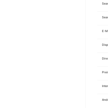
Sea
Sear
E-M
Disp
Dire
Prei
Int
Ande