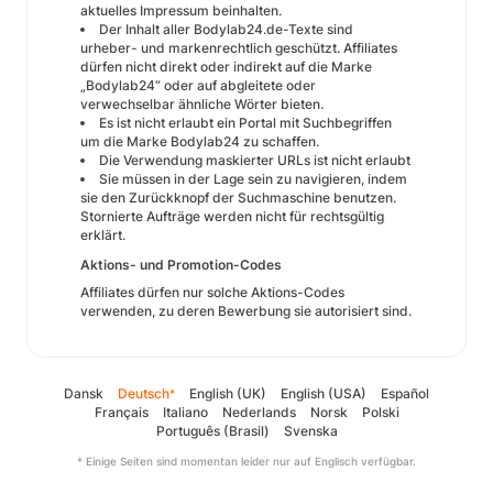
aktuelles Impressum beinhalten.
Der Inhalt aller Bodylab24.de-Texte sind
urheber- und markenrechtlich geschützt. Affiliates
dürfen nicht direkt oder indirekt auf die Marke
„Bodylab24“ oder auf abgleitete oder
verwechselbar ähnliche Wörter bieten.
Es ist nicht erlaubt ein Portal mit Suchbegriffen
um die Marke Bodylab24 zu schaffen.
Die Verwendung maskierter URLs ist nicht erlaubt
Sie müssen in der Lage sein zu navigieren, indem
sie den Zurückknopf der Suchmaschine benutzen.
Stornierte Aufträge werden nicht für rechtsgültig
erklärt.
Aktions- und Promotion-Codes
Affiliates dürfen nur solche Aktions-Codes
verwenden, zu deren Bewerbung sie autorisiert sind.
Dansk
Deutsch
English (UK)
English (USA)
Español
*
Français
Italiano
Nederlands
Norsk
Polski
Português (Brasil)
Svenska
* Einige Seiten sind momentan leider nur auf Englisch verfügbar.